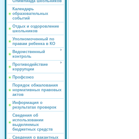
Олимпиада школьников
Календарь
образовательных
событий
Отдых и оздоровление
школьников
Уполномоченный по
правам ребенка в КО
Ведомственный
контроль
Противодействие
коррупции
Профсоюз
Порядок обжалования
нормативных правовых
актов
Информация о
результатах проверок
Сведения об
использовании
выделяемых
бюджетных средств
Сведения о вакантных