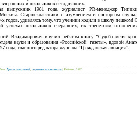
 вчерашних и школьников сегодняшних
.
л выпускник 1981 года, журналист, PR-менеджер Типик
Москвы. Старшеклассники с изумлением и восторгом слушал
0-х годов, удивляясь тому, что ученики ходили в школу пешком
б успехах школьников вчерашних, их трепетном отношени
ений Владимирович вручил ребятам книгу "Судьба меня хран
отдела науки и образования «Российской газеты», вдовой Ана
7 года, главного редактора журнала "Гражданская авиация".
Теги
:
Диалог поколений
,
перемышльская школа
|
Рейтинг
:
0.0
/
0