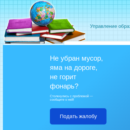
Управление обра
Не убран мусор,
яма на дороге,
не горит
фонарь?
Столкнулись с проблемой —
сообщите о ней!
Подать жалобу