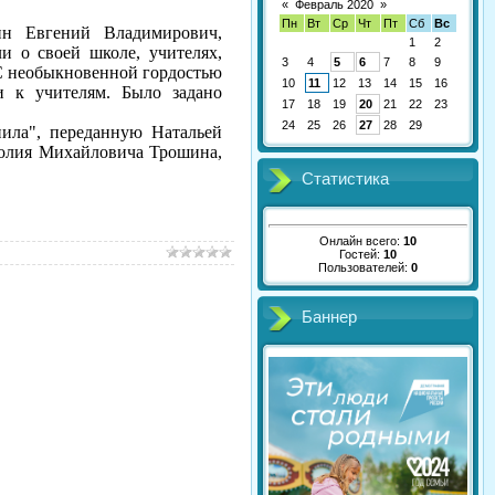
«
Февраль 2020
»
Пн
Вт
Ср
Чт
Пт
Сб
Вс
ин Евгений Владимирович,
1
2
и о своей школе, учителях,
3
4
5
6
7
8
9
! С необыкновенной гордостью
10
11
12
13
14
15
16
и к учителям. Было задано
17
18
19
20
21
22
23
24
25
26
27
28
29
ила", переданную Натальей
толия Михайловича Трошина,
Статистика
Онлайн всего:
10
Гостей:
10
Пользователей:
0
Баннер