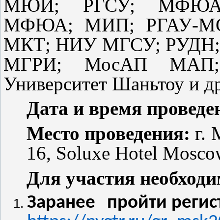
МЮИ; РГСУ; МФЮА;
МФЮА; МИП; РГАУ-МСХ
МКТ; НИУ МГСУ; РУДН; 
МГРИ; МосАП МАП; Ф
Университет Шаньтоу и др
Дата и время проведе
Место проведения:
г. 
16, Soluxe Hotel Mosc
Для участия необходи
Заранее пройти реги