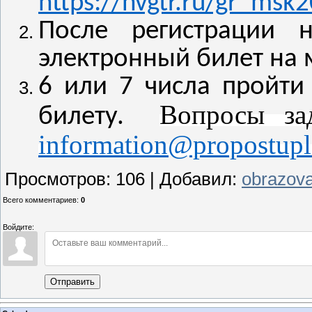
https://nvgtr.ru/gr_msk
После регистрации н
электронный билет на
6 или 7 числа
пройти
Вопросы за
билету.
information@propostupl
Просмотров
:
106
|
Добавил
:
obrazova
Всего комментариев
:
0
Войдите:
Отправить