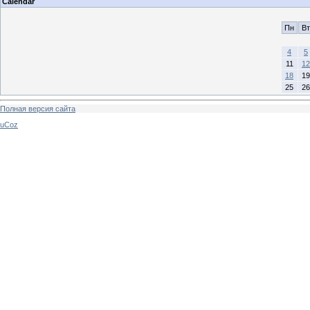
Calendar
Пн
Вт
4
5
11
12
18
19
25
26
Полная версия сайта
uCoz