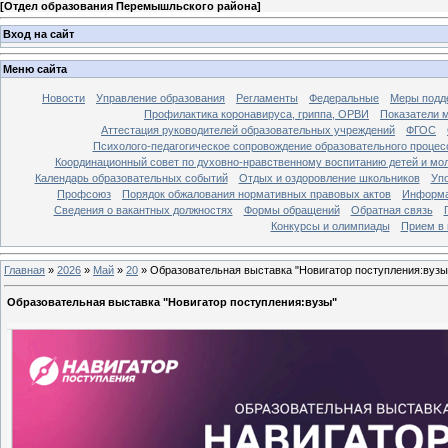
[
Отдел образования Перемышльского района
]
Вход на сайт
Меню сайта
Новости
Управление образования
Регламенты
Федеральные
Меры подде
Профилактика коронавируса, гриппа, ОРВИ
Показатели 
Аттестация руководителей образовательных учреждений
ФГОС
Психолого-педагогическое сопровождение образовательного процес
Координационный совет по духовно-нравственному воспитанию детей и мо
Календарь образовательных событий
Отдых и оздоровление школьников
Уп
Профсоюз
Порядок обжалования нормативных правовых актов
Информа
Сведения о вакантных должностях
Формы обращений
Обратная связь
Конкурсы и олимпиады
Прием в 
Главная
»
2026
»
Май
»
20
» Образовательная выставка "Новигатор поступления:вузы
Образовательная выставка "Новигатор поступления:вузы"