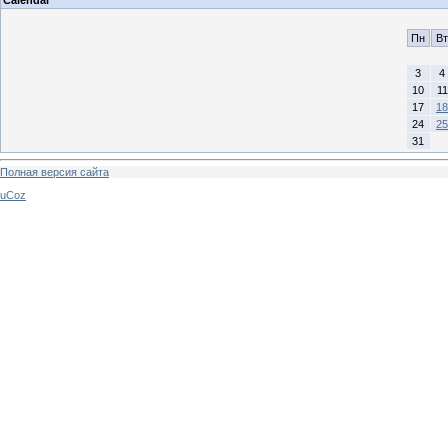
Calendar
Пн
Вт
3
4
10
11
17
18
24
25
31
Полная версия сайта
uCoz