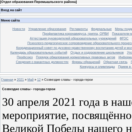
[
Отдел образования Перемышльского района
]
Вход на сайт
Меню сайта
Новости
Управление образования
Регламенты
Федеральные
Меры подде
Профилактика коронавируса, гриппа, ОРВИ
Показатели 
Аттестация руководителей образовательных учреждений
ФГОС
Психолого-педагогическое сопровождение образовательного процес
Координационный совет по духовно-нравственному воспитанию детей и мо
Календарь образовательных событий
Отдых и оздоровление школьников
Уп
Профсоюз
Порядок обжалования нормативных правовых актов
Информа
Сведения о вакантных должностях
Формы обращений
Обратная связь
Конкурсы и олимпиады
Прием в 
Главная
»
2021
»
Май
»
12
» Созвездие славы - города-герои
Созвездие славы - города-герои
30 апреля 2021 года в на
мероприятие, посвящённо
Великой Победы нашего н