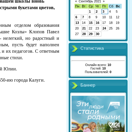
и нашей школы вновь
«
Сентябрь 2021
»
Пн
Вт
Ср
Чт
Пт
Сб
Вс
естрыми букетами цветов,
1
2
3
4
5
6
7
8
9
10
11
12
13
14
15
16
17
18
19
нным отделом образования
20
21
22
23
24
25
26
льшие Козлы» Клопов Павел
27
28
29
30
 нелегкий, но радостный и
ным, пусть будет наполнен
Статистика
 и их педагогов. С ответным
нные стихи.
Онлайн всего:
10
ой Юлии.
Гостей:
10
Пользователей:
0
50-ию города Калуги.
Баннер