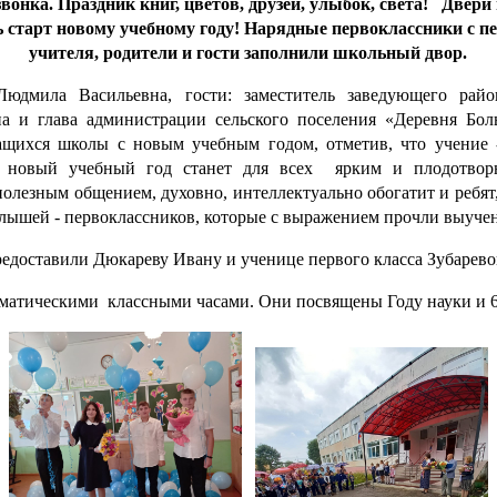
вонка. Праздник книг, цветов, друзей, улыбок, света! Двер
ь старт новому учебному году! Нарядные первоклассники с п
учителя, родители и гости
заполнили школьный двор.
юдмила Васильевна, гости: заместитель заведующего райо
а и глава администрации сельского поселения «Деревня Бо
щихся школы с новым учебным годом, отметив, что учение -
ь новый учебный год станет для всех ярким и плодотвор
олезным общением, духовно, интеллектуально обогатит и ребят,
лышей - первоклассников, которые с выражением прочли выуче
редоставили Дюкареву Ивану и ученице первого класса Зубарев
матическими классными часами. Они посвящены Году науки и 6