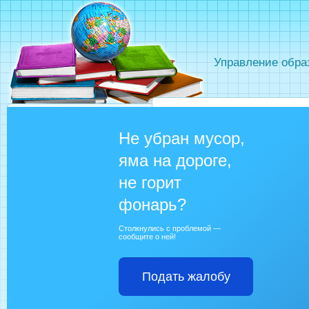
Управление обра
Не убран мусор,
яма на дороге,
не горит
фонарь?
Столкнулись с проблемой —
сообщите о ней!
Подать жалобу