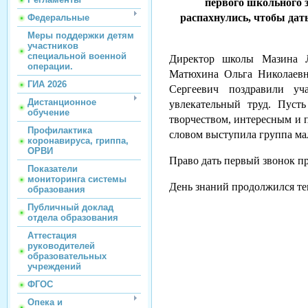
первого школьного з
распахнулись, чтобы дат
Федеральные
Меры поддержки детям
участников
специальной военной
Директор школы Мазина Л
операции.
Матюхина Ольга Николаевн
ГИА 2026
Сергеевич поздравили уча
Дистанционное
увлекательный труд. Пуст
обучение
творчеством, интересным и п
Профилактика
словом выступила группа ма
коронавируса, гриппа,
ОРВИ
Право дать первый звонок п
Показатели
мониторинга системы
День знаний продолжился те
образования
Публичный доклад
отдела образования
Аттестация
руководителей
образовательных
учреждений
ФГОС
Опека и