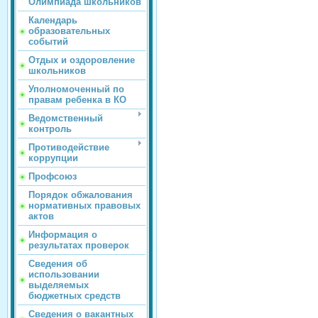
Олимпиада школьников
Календарь
образовательных
событий
Отдых и оздоровление
школьников
Уполномоченный по
правам ребенка в КО
Ведомственный
контроль
Противодействие
коррупции
Профсоюз
Порядок обжалования
нормативных правовых
актов
Информация о
результатах проверок
Сведения об
использовании
выделяемых
бюджетных средств
Сведения о вакантных