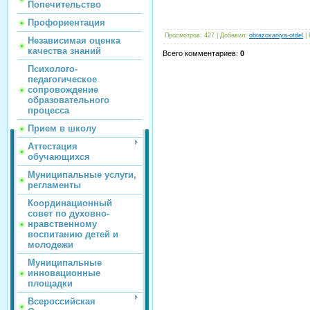
Попечительство
Профориентация
Просмотров
:
427
|
Добавил
:
obrazovaniya-otdel
|
Независимая оценка
качества знаний
Всего комментариев
:
0
Психолого-
педагогическое
сопровождение
образовательного
процесса
Прием в школу
Аттестация
обучающихся
Муниципальные услуги,
регламенты
Координационный
совет по духовно-
нравственному
воспитанию детей и
молодежи
Муниципальные
инновационные
площадки
Всероссийская