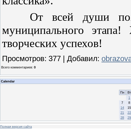
классика».
От всей души поздра
муниципального этапа!
творческих успехов!
Просмотров
:
377
|
Добавил
:
obrazova
Всего комментариев
:
0
Calendar
Пн
Вт
1
7
8
14
15
21
22
28
29
Полная версия сайта