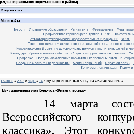
[
Отдел образования Перемышльского района
]
Вход на сайт
Меню сайта
Новости
Управление образования
Регламенты
Федеральные
Меры подде
Профилактика коронавируса, гриппа, ОРВИ
Показатели 
Аттестация руководителей образовательных учреждений
ФГОС
Психолого-педагогическое сопровождение образовательного процес
Координационный совет по духовно-нравственному воспитанию детей и мо
Календарь образовательных событий
Отдых и оздоровление школьников
Уп
Профсоюз
Порядок обжалования нормативных правовых актов
Информа
Сведения о вакантных должностях
Формы обращений
Обратная связь
Конкурсы и олимпиады
Прием в 
Главная
»
2022
»
Март
»
18
» Муниципальный этап Конкурса «Живая классика»
Муниципальный этап Конкурса «Живая классика»
14 марта состоял
Всероссийского конк
классика». Этот конку