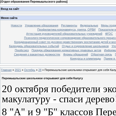
[
Отдел образования Перемышльского района
]
Вход на сайт
Меню сайта
Новости
Управление образования
Регламенты
Федеральные
Меры подде
Профилактика коронавируса, гриппа, ОРВИ
Показатели 
Аттестация руководителей образовательных учреждений
ФГОС
Психолого-педагогическое сопровождение образовательного процес
Координационный совет по духовно-нравственному воспитанию детей и мо
Календарь образовательных событий
Отдых и оздоровление школьников
Уп
Профсоюз
Порядок обжалования нормативных правовых актов
Информа
Сведения о вакантных должностях
Формы обращений
Обратная связь
Конкурсы и олимпиады
Прием в 
Главная
»
2021
»
Октябрь
»
28
» Перемышльские школьники открывают для себя Калу
Перемышльские школьники открывают для себя Калугу
20 октября победители эк
макулатуру - спаси дерево
8 "А" и 9 "Б" классов П