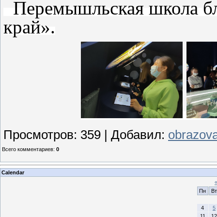
Перемышльская школа б
край».
Просмотров
:
359
|
Добавил
:
obrazova
Всего комментариев
:
0
Calendar
Пн
Вт
4
5
11
12