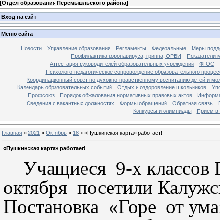
[
Отдел образования Перемышльского района
]
Вход на сайт
Меню сайта
Новости
Управление образования
Регламенты
Федеральные
Меры подде
Профилактика коронавируса, гриппа, ОРВИ
Показатели 
Аттестация руководителей образовательных учреждений
ФГОС
Психолого-педагогическое сопровождение образовательного процес
Координационный совет по духовно-нравственному воспитанию детей и мо
Календарь образовательных событий
Отдых и оздоровление школьников
Уп
Профсоюз
Порядок обжалования нормативных правовых актов
Информа
Сведения о вакантных должностях
Формы обращений
Обратная связь
Конкурсы и олимпиады
Прием в 
Главная
»
2021
»
Октябрь
»
18
» «Пушкинская карта» работает!
«Пушкинская карта» работает!
Учащиеся 9-х классов 
октября посетили Калужс
Постановка «Горе от ума