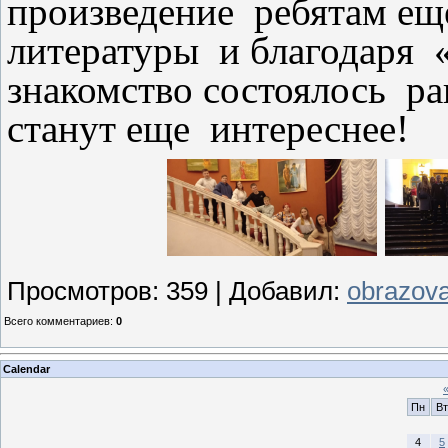
произведение ребятам ещ
литературы и благодаря
знакомство состоялось р
станут еще интереснее!
Просмотров
:
359
|
Добавил
:
obrazova
Всего комментариев
:
0
Calendar
Пн
Вт
4
5