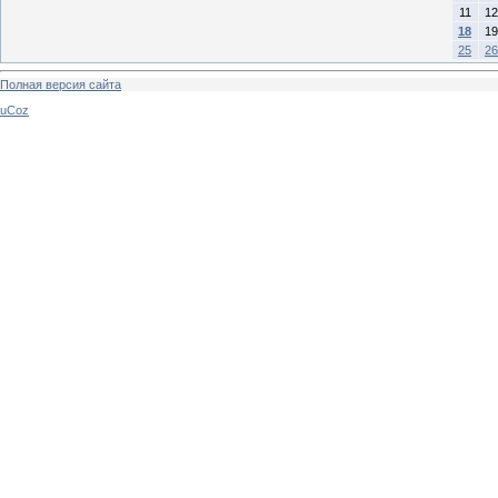
11
12
18
19
25
26
Полная версия сайта
uCoz