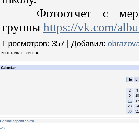
Фотоотчет с мероп
группы
https://vk.com/a
Просмотров
:
357
|
Добавил
:
obrazova
Всего комментариев
:
0
Calendar
Пн
Вт
2
3
9
10
16
17
23
24
30
31
Полная версия сайта
uCoz