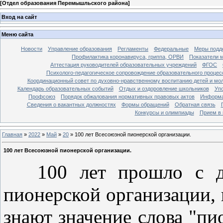
[
Отдел образования Перемышльского района
]
Вход на сайт
Меню сайта
Новости
Управление образования
Регламенты
Федеральные
Меры подде
Профилактика коронавируса, гриппа, ОРВИ
Показатели 
Аттестация руководителей образовательных учреждений
ФГОС
Психолого-педагогическое сопровождение образовательного процес
Координационный совет по духовно-нравственному воспитанию детей и мо
Календарь образовательных событий
Отдых и оздоровление школьников
Уп
Профсоюз
Порядок обжалования нормативных правовых актов
Информа
Сведения о вакантных должностях
Формы обращений
Обратная связь
Конкурсы и олимпиады
Прием в 
Главная
»
2022
»
Май
»
20
» 100 лет Всесоюзной пионерской организации.
100 лет Всесоюзной пионерской организации.
100 лет прошло с д
пионерской организации, 
знают значение слова "пи