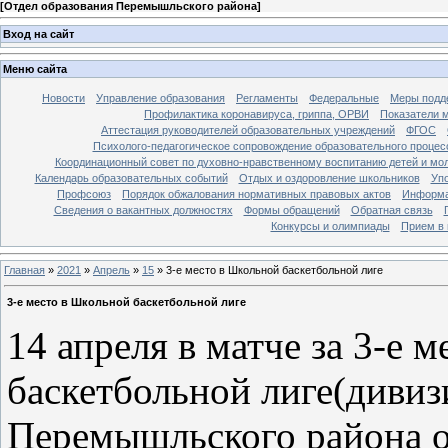
[
Отдел образования Перемышльского района
]
Вход на сайт
Меню сайта
Новости
Управление образования
Регламенты
Федеральные
Меры подде
Профилактика коронавируса, гриппа, ОРВИ
Показатели 
Аттестация руководителей образовательных учреждений
ФГОС
Психолого-педагогическое сопровождение образовательного процес
Координационный совет по духовно-нравственному воспитанию детей и мо
Календарь образовательных событий
Отдых и оздоровление школьников
Уп
Профсоюз
Порядок обжалования нормативных правовых актов
Информа
Сведения о вакантных должностях
Формы обращений
Обратная связь
Конкурсы и олимпиады
Прием в 
Главная
»
2021
»
Апрель
»
15
» 3-е место в Школьной баскетбольной лиге
3-е место в Школьной баскетбольной лиге
14 апреля в матче за 3-е 
баскетбольной лиге(дивиз
Перемышльского района о