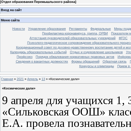
[
Отдел образования Перемышльского района
]
Вход на сайт
Меню сайта
Новости
Управление образования
Регламенты
Федеральные
Меры подде
Профилактика коронавируса, гриппа, ОРВИ
Показатели 
Аттестация руководителей образовательных учреждений
ФГОС
Психолого-педагогическое сопровождение образовательного процес
Координационный совет по духовно-нравственному воспитанию детей и мо
Календарь образовательных событий
Отдых и оздоровление школьников
Уп
Профсоюз
Порядок обжалования нормативных правовых актов
Информа
Сведения о вакантных должностях
Формы обращений
Обратная связь
Конкурсы и олимпиады
Прием в 
Главная
»
2021
»
Апрель
»
13
» «Космические дали»
«Космические дали»
9 апреля
для учащихся 1,
«Сильковская ООШ» класс
Е.А. провела познаватель