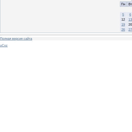
Пн
Вт
5
6
12
13
19
20
26
27
Полная версия сайта
uCoz