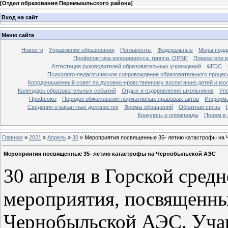
[
Отдел образования Перемышльского района
]
Вход на сайт
Меню сайта
Новости
Управление образования
Регламенты
Федеральные
Меры подде
Профилактика коронавируса, гриппа, ОРВИ
Показатели 
Аттестация руководителей образовательных учреждений
ФГОС
Психолого-педагогическое сопровождение образовательного процес
Координационный совет по духовно-нравственному воспитанию детей и мо
Календарь образовательных событий
Отдых и оздоровление школьников
Уп
Профсоюз
Порядок обжалования нормативных правовых актов
Информа
Сведения о вакантных должностях
Формы обращений
Обратная связь
Конкурсы и олимпиады
Прием в 
Главная
»
2021
»
Апрель
»
30
» Мероприятия посвященные 35- летию катастрофы на
Мероприятия посвященные 35- летию катастрофы на Чернобыльской АЭС
30 апреля в Горской сред
мероприятия, посвященны
Чернобыльской АЭС. Уча