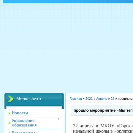
Меню сайта
Главная
»
2021
»
Апрель
»
22
» прошло м
прошло мероприятие «Мы теп
Новости
Управление
образования
22 апреля в МКОУ «Горска
начальной школы в «орлятск
Регламенты