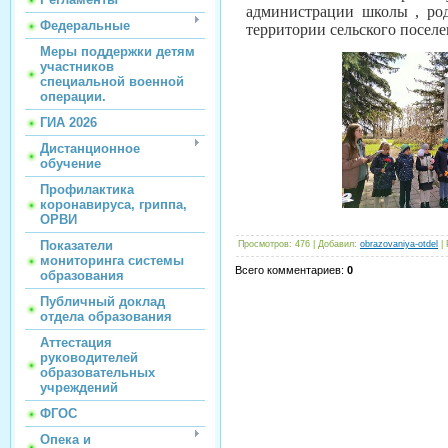
администрации школы , ро
Федеральные
территории сельского поселе
Меры поддержки детям
участников
специальной военной
операции.
ГИА 2026
Дистанционное
обучение
Профилактика
коронавируса, гриппа,
ОРВИ
Показатели
Просмотров
:
476
|
Добавил
:
obrazovaniya-otdel
|
мониторинга системы
Всего комментариев
:
0
образования
Публичный доклад
отдела образования
Аттестация
руководителей
образовательных
учреждений
ФГОС
Опека и