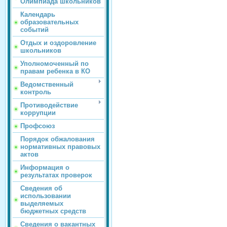
Олимпиада школьников
Календарь
образовательных
событий
Отдых и оздоровление
школьников
Уполномоченный по
правам ребенка в КО
Ведомственный
контроль
Противодействие
коррупции
Профсоюз
Порядок обжалования
нормативных правовых
актов
Информация о
результатах проверок
Сведения об
использовании
выделяемых
бюджетных средств
Сведения о вакантных