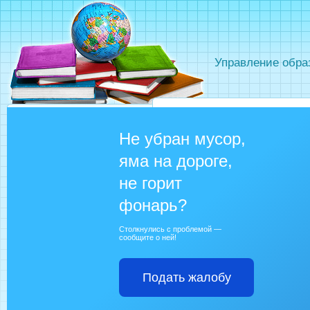
Управление обра
Не убран мусор,
яма на дороге,
не горит
фонарь?
Столкнулись с проблемой —
сообщите о ней!
Подать жалобу