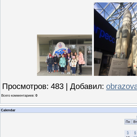
Просмотров
:
483
|
Добавил
:
obrazova
Всего комментариев
:
0
Calendar
Пн
Вт
5
6