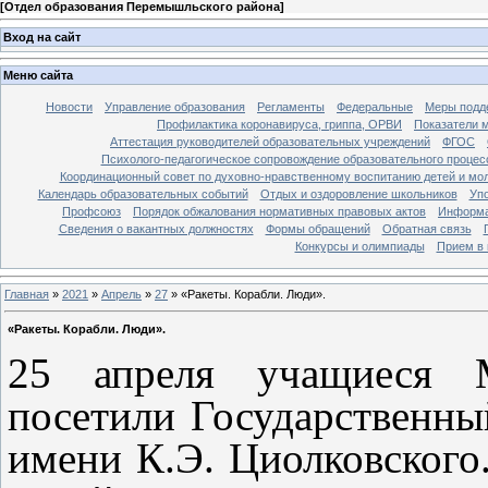
[
Отдел образования Перемышльского района
]
Вход на сайт
Меню сайта
Новости
Управление образования
Регламенты
Федеральные
Меры подде
Профилактика коронавируса, гриппа, ОРВИ
Показатели 
Аттестация руководителей образовательных учреждений
ФГОС
Психолого-педагогическое сопровождение образовательного процес
Координационный совет по духовно-нравственному воспитанию детей и мо
Календарь образовательных событий
Отдых и оздоровление школьников
Уп
Профсоюз
Порядок обжалования нормативных правовых актов
Информа
Сведения о вакантных должностях
Формы обращений
Обратная связь
Конкурсы и олимпиады
Прием в 
Главная
»
2021
»
Апрель
»
27
» «Ракеты. Корабли. Люди».
«Ракеты. Корабли. Люди».
25 апреля учащиеся
посетили Государственны
имени К.Э. Циолковского