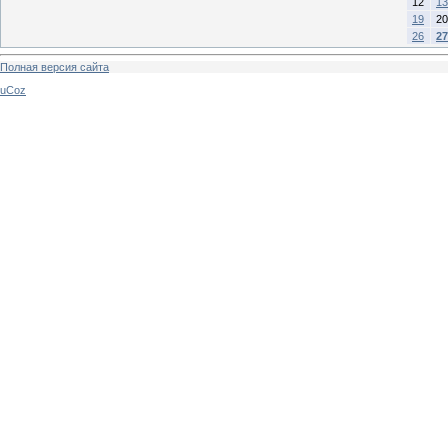
12
13
19
20
26
27
Полная версия сайта
uCoz