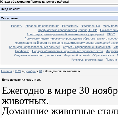
[
Отдел образования Перемышльского района
]
Вход на сайт
Меню сайта
Новости
Управление образования
Регламенты
Федеральные
Меры подде
Профилактика коронавируса, гриппа, ОРВИ
Показатели 
Аттестация руководителей образовательных учреждений
ФГОС
Психолого-педагогическое сопровождение образовательного процес
Координационный совет по духовно-нравственному воспитанию детей и мо
Календарь образовательных событий
Отдых и оздоровление школьников
Уп
Профсоюз
Порядок обжалования нормативных правовых актов
Информа
Сведения о вакантных должностях
Формы обращений
Обратная связь
Конкурсы и олимпиады
Прием в 
Главная
»
2021
»
Декабрь
»
10
» День домашних животных.
День домашних животных.
Ежегодно в мире 30 нояб
животных.
Домашние животные стали