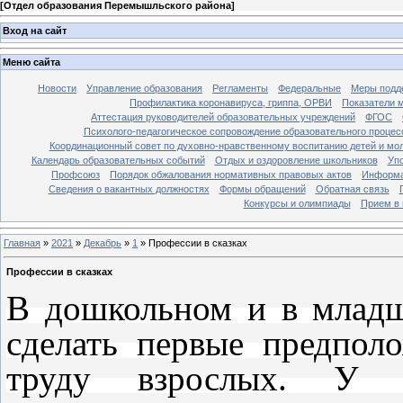
[
Отдел образования Перемышльского района
]
Вход на сайт
Меню сайта
Новости
Управление образования
Регламенты
Федеральные
Меры подде
Профилактика коронавируса, гриппа, ОРВИ
Показатели 
Аттестация руководителей образовательных учреждений
ФГОС
Психолого-педагогическое сопровождение образовательного процес
Координационный совет по духовно-нравственному воспитанию детей и мо
Календарь образовательных событий
Отдых и оздоровление школьников
Уп
Профсоюз
Порядок обжалования нормативных правовых актов
Информа
Сведения о вакантных должностях
Формы обращений
Обратная связь
Конкурсы и олимпиады
Прием в 
Главная
»
2021
»
Декабрь
»
1
» Профессии в сказках
Профессии в сказках
В дошкольном и в млад
сделать первые предпол
труду взрослых. У 