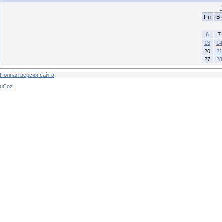
Пн
Вт
6
7
13
14
20
21
27
28
Полная версия сайта
uCoz