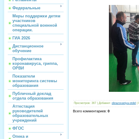
Федеральные
Меры поддержки детям
участников
специальной военной
операции.
ГИА 2026
Дистанционное
обучение
Профилактика
коронавируса, гриппа,
ОРВИ
Показатели
мониторинга системы
образования
Публичный доклад
отдела образования
Просмотров
:
367
|
Добавил
:
obrazovaniya-otdel
|
Аттестация
руководителей
Всего комментариев
:
0
образовательных
учреждений
ФГОС
Опека и