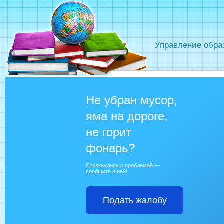
Управление обра
Не убран мусор,
яма на дороге,
не горит
фонарь?
Столкнулись с проблемой —
сообщите о ней!
Подать жалобу