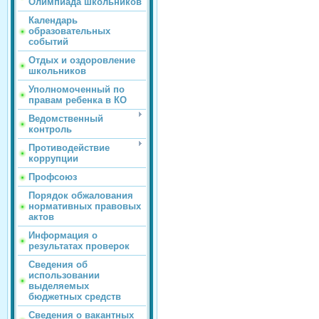
Олимпиада школьников
Календарь
образовательных
событий
Отдых и оздоровление
школьников
Уполномоченный по
правам ребенка в КО
Ведомственный
контроль
Противодействие
коррупции
Профсоюз
Порядок обжалования
нормативных правовых
актов
Информация о
результатах проверок
Сведения об
использовании
выделяемых
бюджетных средств
Сведения о вакантных